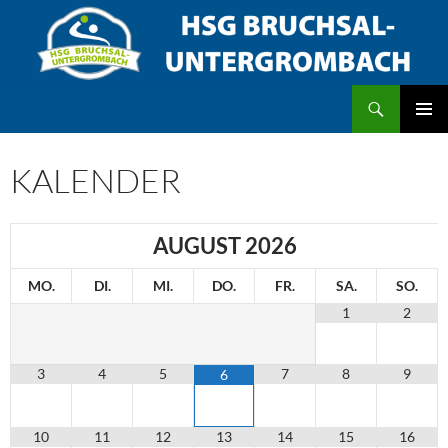
Zum
Inhalt
springen
Suchen
HSG Bruchsal/Untergrombach
PRIMÄR
MENÜ
KALENDER
AUGUST
2026
MO.
DI.
MI.
DO.
FR.
SA.
SO.
1
2
3
4
5
7
8
9
6
10
11
12
13
14
15
16