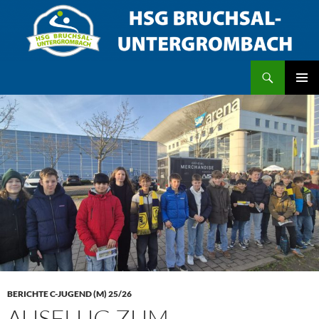
Zum
Inhalt
springen
Suchen
HSG Bruchsal/Untergrombach
PRIMÄR
MENÜ
BERICHTE C-JUGEND (M) 25/26
AUSFLUG ZUM