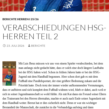
BERICHTE HERREN I 25/26
VERABSCHIEDUNGEN HSG-
HERREN TEIL 2
23. JULI 2026
BERICHTE
Mit Luis Benz müssen wir uns von einem Spieler verabschieden, bei dem
man anfangs nicht gedacht hätte, dass er solch eine doch längere Laufbahn
bei der HSG haben wird. Schon in frühen Jahren hatte er bei der HSG-
Jugend mit dem Handball begonnen. Aber schon dort gab es mit dem
Fußball eine Parallelsportart, der eine größere Bedeutung zukam und die
Priorität hatte. Doch trotz der immer wieder aufkommenden Vermutungen,
dass er aufhören und sich komplett dem Fußball widmen wird, blieb er dabei, auch weil er
sich in seiner Jugendmannschaft so wohl fühlte. Als mit Kai dann ein Freund seiner Eltern
das Traineramt bei den Herren übernahm, machte er auch nach Ende seiner Jugendzeit mit
dem Handball weiter. Bereut hat er dies sicherlich nicht. Denn er war ein wichtiger
Bestandteil der Mannschaft, die zunächst in die Verbandsliga aufstieg und dann