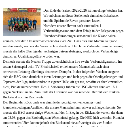
Das Ende der Saison 2025/2026 ist nun einige Wochen her.
Wir möchten an dieser Stelle noch einmal zurückschauen
und die Spielrunde Revue passieren lassen.
Nachdem unsere Herren nach einer tollen 1.
Verbandsligasaison und dem Erfolg in der Relegation gegen
Ebersbach/Bünzwangen sensationell die Klasse halten
konnten, war der Klassenerhalt erneut das klare Ziel. Dass dies eine Mammutaufgabe
werden würde, war vor der Saison schon absehbar. Durch die Verbandszusammenlegung
musste die halbe Oberliga der vorherigen Saison absteigen, wodurch der Verbandsliga
deutlich an Qualität zugeführt worden war.
Dennoch startete die Neulen-Truppe zuversichtlich in ihre zweite Verbandsligasaison. Im
ersten Saisonspiel beim TV Friedrichsfeld erhielt unsere Mannschaft nach einer
schwachen Leistung allerdings den ersten Dämpfer. In den folgenden Wochen steigerte
sich die HSG dann deutlich in ihren Leistungen und hielt gegen die Oberligaabsteiger und
Topteams der Liga, insbesondere in eigener Halle, oft gut mit, schaffte es aber letztendlich
nicht, Punkte mitzunehmen. Den 1. Saisonsieg fuhren die HSG-Herren dann am 16.11.
gegen Neckarsulm ein. Zum Ende der Hinrunde war das rettende Ufer mit vier Punkten
Rückstand noch in Reichweite.
Der Beginn der Rückrunde war dann leider geprägt von verletzungs- und
krankheitsbedingten Ausfällen, die unsere Mannschaft nur schwer auffangen konnte. So
musste die HSG erneut einige Wochen auf den 1. Sieg in der Rückrunde warten, der dann
am 08.03. gegen den Exoberligisten Weschnitztal gelang. Die HSG hielt weiterhin Kontakt
zum rettenden Ufer, konnte jedoch den Rückstand nie auf weniger als vier Punkte