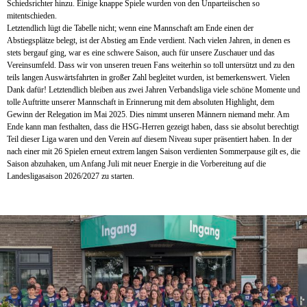
Schiedsrichter hinzu. Einige knappe Spiele wurden von den Unparteiischen so
mitentschieden.
Letztendlich lügt die Tabelle nicht; wenn eine Mannschaft am Ende einen der
Abstiegsplätze belegt, ist der Abstieg am Ende verdient. Nach vielen Jahren, in denen es
stets bergauf ging, war es eine schwere Saison, auch für unsere Zuschauer und das
Vereinsumfeld. Dass wir von unseren treuen Fans weiterhin so toll untersützt und zu den
teils langen Auswärtsfahrten in großer Zahl begleitet wurden, ist bemerkenswert. Vielen
Dank dafür! Letztendlich bleiben aus zwei Jahren Verbandsliga viele schöne Momente und
tolle Auftritte unserer Mannschaft in Erinnerung mit dem absoluten Highlight, dem
Gewinn der Relegation im Mai 2025. Dies nimmt unseren Männern niemand mehr. Am
Ende kann man festhalten, dass die HSG-Herren gezeigt haben, dass sie absolut berechtigt
Teil dieser Liga waren und den Verein auf diesem Niveau super präsentiert haben. In der
nach einer mit 26 Spielen erneut extrem langen Saison verdienten Sommerpause gilt es, die
Saison abzuhaken, um Anfang Juli mit neuer Energie in die Vorbereitung auf die
Landesligasaison 2026/2027 zu starten.