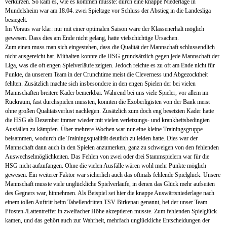
verkürzen. So kam es, wie es kommen musste: durch eine knappe Niederlage in
Mundelsheim war am 18.04. zwei Spieltage vor Schluss der Abstieg in die Landesliga
besiegelt.
Im Voraus war klar: nur mit einer optimalen Saison wäre der Klassenerhalt möglich
gewesen. Dass dies am Ende nicht gelang, hatte vielschichtige Ursachen.
Zum einen muss man sich eingestehen, dass die Qualität der Mannschaft schlussendlich
nicht ausgereicht hat. Mithalten konnte die HSG grundsätzlich gegen jede Mannschaft der
Liga, was die oft engen Spielverläufe zeigten. Jedoch reichte es zu oft am Ende nicht für
Punkte, da unserem Team in der Crunchtime meist die Cleverness und Abgezocktheit
fehlten. Zusätzlich machte sich insbesondere in den engen Spielen der bei vielen
Mannschaften breitere Kader bemerkbar. Während bei uns viele Spieler, vor allem im
Rückraum, fast durchspielen mussten, konnten die Exoberligisten von der Bank meist
ohne großen Qualitätsverlust nachlegen. Zusätzlich zum doch eng besetzten Kader hatte
die HSG ab Dezember immer wieder mit vielen verletzungs- und krankheitsbedingten
Ausfällen zu kämpfen. Über mehrere Wochen war nur eine kleine Trainingsgruppe
beisammen, wodurch die Trainingsqualiltät deutlich zu leiden hatte. Dies war der
Mannschaft dann auch in den Spielen anzumerken, ganz zu schweigen von den fehlenden
Auswechselmöglichkeiten. Das Fehlen von zwei oder drei Stammspielern war für die
HSG nicht aufzufangen. Ohne die vielen Ausfälle wären wohl mehr Punkte möglich
gewesen. Ein weiterer Faktor war sicherlich auch das oftmals fehlende Spielglück. Unsere
Mannschaft musste viele unglückliche Spielverläufe, in denen das Glück mehr aufseiten
des Gegners war, hinnehmen. Als Beispiel sei hier die knappe Auswärtsniederlage nach
einem tollen Auftritt beim Tabellendritten TSV Birkenau genannt, bei der unser Team
Pfosten-/Lattentreffer in zweifacher Höhe akzeptieren musste. Zum fehlenden Spielglück
kamen, und das gehört auch zur Wahrheit, mehrfach unglückliche Entscheidungen der