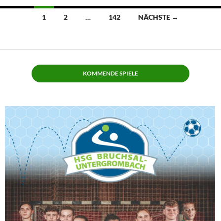
Beitragsnavigation
1
2
…
142
NÄCHSTE →
KOMMENDE SPIELE