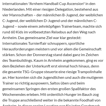
internationalen *Arnhem Handball Cup Ascension* in den
Niederlanden. Mit einer riesigen Delegation, bestehend aus
vier Mannschaften – der männlichen B-Jugend, der weiblichen
C-Jugend, der weiblichen D-Jugend und der männlichen C-
Jugend – sowie einem zehnköpfigen Trainerteam, machte sich
rund 60 Kids im vollbesetzten Reisebus auf den Weg nach
Arnheim. Das gemeinsame Ziel war klar gesteckt:
Internationales Turnierflair schnuppern, sportliche
Herausforderungen meistern und vor allem die Gemeinschaft
stärken. Schon der Donnerstag stand dabei ganz im Zeichen
des Teambuildings. Kaum in Arnheim angekommen, ging es vor
dem Beziehen der Unterkunft erst einmal hoch hinaus, denn
die gesamte TSG-Gruppe steuerte eine riesige Trampolinhalle
an. Hier konnten sich die Jugendlichen und auch die mutigeren
Trainer so richtig auspowern, Saltos üben und beim
gemeinsamen Springen den ersten großen Spaßfaktor des
Wochenendes erleben. Mit ordentlich Hunger im Bauch zog
die Truppe anschließend weiter in die bekannte Foodhall von
Arnheim. In dieser coolen Location war für jeden Geschmack