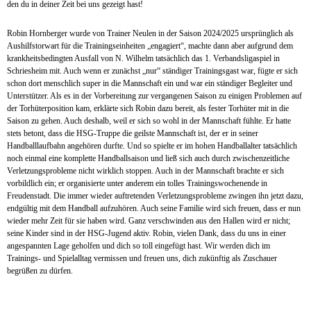
den du in deiner Zeit bei uns gezeigt hast!
Robin Hornberger wurde von Trainer Neulen in der Saison 2024/2025 ursprünglich als
Aushilfstorwart für die Trainingseinheiten „engagiert“, machte dann aber aufgrund dem
krankheitsbedingten Ausfall von N. Wilhelm tatsächlich das 1. Verbandsligaspiel in
Schriesheim mit. Auch wenn er zunächst „nur“ ständiger Trainingsgast war, fügte er sich
schon dort menschlich super in die Mannschaft ein und war ein ständiger Begleiter und
Unterstützer. Als es in der Vorbereitung zur vergangenen Saison zu einigen Problemen auf
der Torhüterposition kam, erklärte sich Robin dazu bereit, als fester Torhüter mit in die
Saison zu gehen. Auch deshalb, weil er sich so wohl in der Mannschaft fühlte. Er hatte
stets betont, dass die HSG-Truppe die geilste Mannschaft ist, der er in
seiner
Handballlaufbahn angehören durfte. Und so spielte er im hohen Handballalter tatsächlich
noch einmal eine komplette Handballsaison und ließ sich auch durch zwischenzeitliche
Verletzungsprobleme nicht wirklich stoppen. Auch in der Mannschaft brachte er sich
vorbildlich ein; er organisierte unter anderem ein tolles Trainingswochenende in
Freudenstadt. Die immer wieder auftretenden Verletzungsprobleme zwingen ihn jetzt dazu,
endgültig mit dem Handball aufzuhören. Auch seine Familie wird sich freuen, dass er nun
wieder mehr Zeit für sie haben wird. Ganz verschwinden aus den Hallen wird er nicht;
seine Kinder sind in der HSG-Jugend aktiv. Robin, vielen Dank, dass du uns in einer
angespannten Lage geholfen und dich so toll eingefügt hast. Wir werden dich im
Trainings- und Spielalltag vermissen und freuen uns, dich zukünftig als Zuschauer
begrüßen zu dürfen.