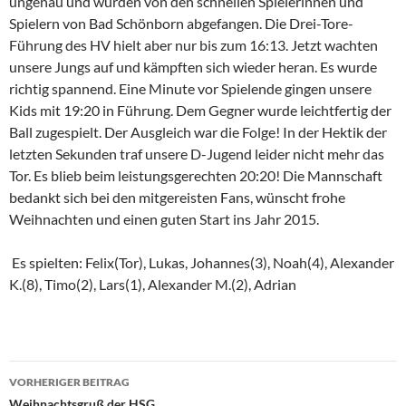
ungenau und wurden von den schnellen Spielerinnen und
Spielern von Bad Schönborn abgefangen. Die Drei-Tore-
Führung des HV hielt aber nur bis zum 16:13. Jetzt wachten
unsere Jungs auf und kämpften sich wieder heran. Es wurde
richtig spannend. Eine Minute vor Spielende gingen unsere
Kids mit 19:20 in Führung. Dem Gegner wurde leichtfertig der
Ball zugespielt. Der Ausgleich war die Folge! In der Hektik der
letzten Sekunden traf unsere D-Jugend leider nicht mehr das
Tor. Es blieb beim leistungsgerechten 20:20! Die Mannschaft
bedankt sich bei den mitgereisten Fans, wünscht frohe
Weihnachten und einen guten Start ins Jahr 2015.
Es spielten: Felix(Tor), Lukas, Johannes(3), Noah(4), Alexander
K.(8), Timo(2), Lars(1), Alexander M.(2), Adrian
Beitragsnavigation
VORHERIGER BEITRAG
Weihnachtsgruß der HSG