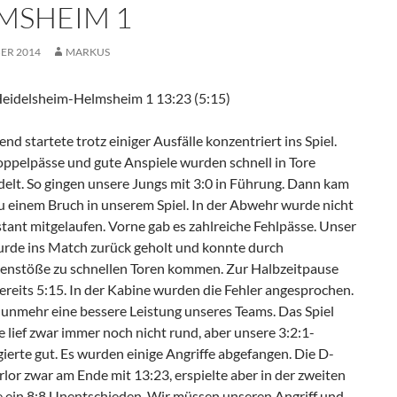
MSHEIM 1
ER 2014
MARKUS
idelsheim-Helmsheim 1 13:23 (5:15)
nd startete trotz einiger Ausfälle konzentriert ins Spiel.
ppelpässe und gute Anspiele wurden schnell in Tore
lt. So gingen unsere Jungs mit 3:0 in Führung. Dann kam
zu einem Bruch in unserem Spiel. In der Abwehr wurde nicht
tant mitgelaufen. Vorne gab es zahlreiche Fehlpässe. Unser
rde ins Match zurück geholt und konnte durch
nstöße zu schnellen Toren kommen. Zur Halbzeitpause
ereits 5:15. In der Kabine wurden die Fehler angesprochen.
nunmehr eine bessere Leistung unseres Teams. Das Spiel
 lief zwar immer noch nicht rund, aber unsere 3:2:1-
erte gut. Es wurden einige Angriffe abgefangen. Die D-
lor zwar am Ende mit 13:23, erspielte aber in der zweiten
te ein 8:8 Unentschieden. Wir müssen unseren Angriff und