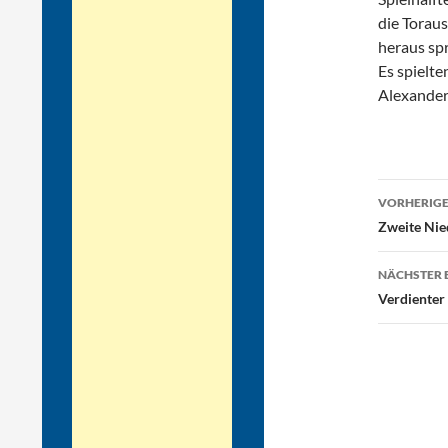
die Toraus
heraus sp
Es spielte
Alexander(
Beitr
VORHERIGE
Zweite Nie
NÄCHSTER 
Verdienter