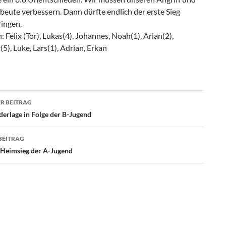
beute verbessern. Dann dürfte endlich der erste Sieg
ringen.
n: Felix (Tor), Lukas(4), Johannes, Noah(1), Arian(2),
5), Luke, Lars(1), Adrian, Erkan
agsnavigation
R BEITRAG
derlage in Folge der B-Jugend
BEITRAG
 Heimsieg der A-Jugend