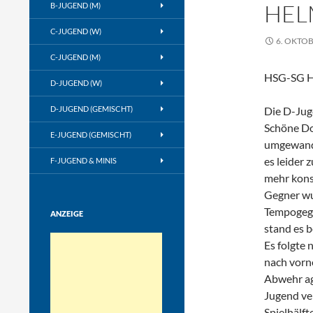
HEL
B-JUGEND (M)
C-JUGEND (W)
6. OKTOB
C-JUGEND (M)
HSG-SG He
D-JUGEND (W)
D-JUGEND (GEMISCHT)
Die D-Juge
Schöne Do
E-JUGEND (GEMISCHT)
umgewande
es leider 
F-JUGEND & MINIS
mehr kons
Gegner wu
Tempogege
ANZEIGE
stand es b
Es folgte 
nach vorne
Abwehr agi
Jugend ver
Spielhälf