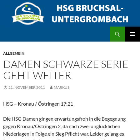
Zum
Inhalt
springen
Suchen
HSG Bruchsal/Untergrombach
PRIMÄR
MENÜ
ALLGEMEIN
DAMEN SCHWARZE SERIE
GEHT WEITER
21. NOVEMBER 2011
MARKUS
HSG – Kronau / Östringen 17:21
Die HSG Damen gingen erwartungsfroh in die Begegnung
gegen Kronau/Östringen 2, da nach zwei unglücklichen
Niederlagen in Folge ein Sieg Pflicht war. Leider gelang es