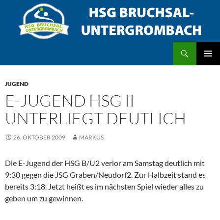
Zum
Inhalt
springen
Suchen
HSG Bruchsal/Untergrombach
PRIMÄR
MENÜ
JUGEND
E-JUGEND HSG II
UNTERLIEGT DEUTLICH
26. OKTOBER 2009
MARKUS
Die E-Jugend der HSG B/U2 verlor am Samstag deutlich mit
9:30 gegen die JSG Graben/Neudorf2. Zur Halbzeit stand es
bereits 3:18. Jetzt heißt es im nächsten Spiel wieder alles zu
geben um zu gewinnen.