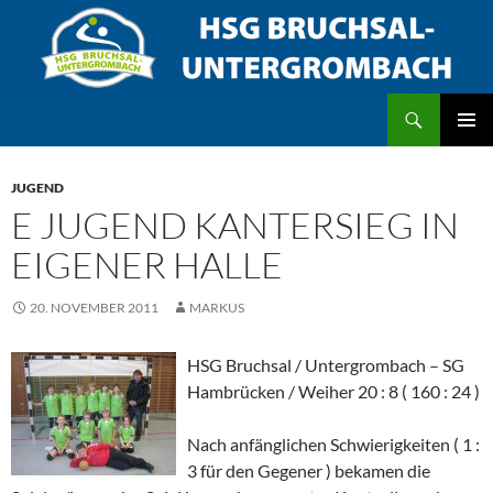
Zum
Inhalt
springen
Suchen
HSG Bruchsal/Untergrombach
PRIMÄR
MENÜ
JUGEND
E JUGEND KANTERSIEG IN
EIGENER HALLE
20. NOVEMBER 2011
MARKUS
HSG Bruchsal / Untergrombach – SG
Hambrücken / Weiher 20 : 8 ( 160 : 24 )
Nach anfänglichen Schwierigkeiten ( 1 :
3 für den Gegener ) bekamen die