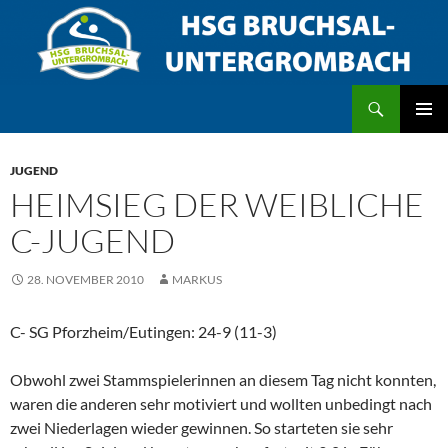
Zum
Inhalt
springen
Suchen
HSG Bruchsal/Untergrombach
PRIMÄR
MENÜ
JUGEND
HEIMSIEG DER WEIBLICHE
C-JUGEND
28. NOVEMBER 2010
MARKUS
C- SG Pforzheim/Eutingen: 24-9 (11-3)
Obwohl zwei Stammspielerinnen an diesem Tag nicht konnten,
waren die anderen sehr motiviert und wollten unbedingt nach
zwei Niederlagen wieder gewinnen. So starteten sie sehr