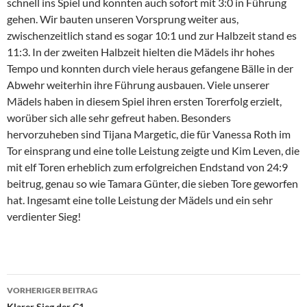
schnell ins Spiel und konnten auch sofort mit 3:0 in Führung
gehen.
Wir bauten unseren Vorsprung weiter aus,
zwischenzeitlich stand es sogar 10:1 und zur Halbzeit stand es
11:3. In der zweiten Halbzeit hielten die Mädels ihr hohes
Tempo und konnten durch viele heraus gefangene Bälle in der
Abwehr weiterhin ihre Führung ausbauen. Viele unserer
Mädels haben in diesem Spiel ihren ersten Torerfolg erzielt,
worüber sich alle sehr gefreut haben. Besonders
hervorzuheben sind Tijana Margetic, die für Vanessa Roth im
Tor einsprang und eine tolle Leistung zeigte und Kim Leven, die
mit elf Toren erheblich zum erfolgreichen Endstand von 24:9
beitrug, genau so wie Tamara Günter, die sieben Tore geworfen
hat. Ingesamt eine tolle Leistung der Mädels und ein sehr
verdienter Sieg!
Beitragsnavigation
VORHERIGER BEITRAG
Klarer Sieg der C1