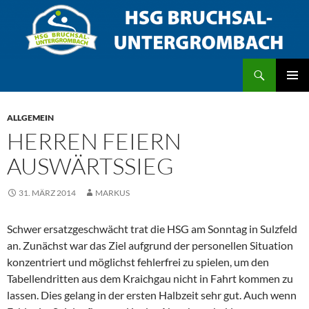
Zum
Inhalt
springen
Suchen
HSG Bruchsal/Untergrombach
PRIMÄR
MENÜ
ALLGEMEIN
HERREN FEIERN
AUSWÄRTSSIEG
31. MÄRZ 2014
MARKUS
Schwer ersatzgeschwächt trat die HSG am Sonntag in Sulzfeld
an. Zunächst war das Ziel aufgrund der personellen Situation
konzentriert und möglichst fehlerfrei zu spielen, um den
Tabellendritten aus dem Kraichgau nicht in Fahrt kommen zu
lassen. Dies gelang in der ersten Halbzeit sehr gut. Auch wenn