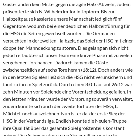
Gäste fanden kein Mittel gegen die agile HSG-Abwehr, zudem
präsentierte sich N. Wilhelm im Tor in Topform. Bis zur
Halbzeitpause kassierte unsere Mannschaft lediglich fünf
Gegentore, wodurch bei einer deutlichen Halbzeitführung für
die HSG die Seiten gewechselt wurden. Die Germanen
versuchten in der zweiten Halbzeit, das Spiel der HSG mit einer
doppelten Manndeckung zu stören. Dies gelang an sich nicht,
jedoch erlaubte sich unser Team eine kurze Phase mit zu vielen
vergebenen Torchancen. Dadurch kamen die Gäste
zwischenzeitlich auf sechs Tore heran (18:12). Doch anders wie
in den letzten Spielen ließ sich die HSG nicht verunsichern und
fand zu ihrem Spiel zurück. Durch einen 8:0-Lauf auf 26:12 war
zehn Minuten vor Spielende eine Vorentscheidung gefallen. In
den letzten Minuten wurde der Vorsprung souverän verwaltet,
zudem konnte sich auch der zweite Torhüter der HSG, L.
Mächtel, noch auszeichnen. Nun ist er da, der erste Sieg der
HSG in der Verbandsliga. Endlich konnte die Neulen-Truppe
ihre Qualität über das gesamte Spiel größtenteils konstant
zeigen. Den Schwung des ersten Sieges gilt es nun in das