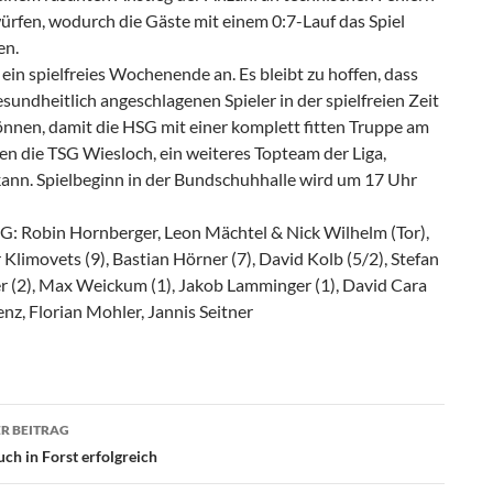
ürfen, wodurch die Gäste mit einem 0:7-Lauf das Spiel
en.
ein spielfreies Wochenende an. Es bleibt zu hoffen, dass
gesundheitlich angeschlagenen Spieler in der spielfreien Zeit
önnen, damit die HSG mit einer komplett fitten Truppe am
en die TSG Wiesloch, ein weiteres Topteam der Liga,
kann. Spielbeginn in der Bundschuhhalle wird um 17 Uhr
SG: Robin Hornberger, Leon Mächtel & Nick Wilhelm (Tor),
Klimovets (9), Bastian Hörner (7), David Kolb (5/2), Stefan
 (2), Max Weickum (1), Jakob Lamminger (1), David Cara
Benz, Florian Mohler, Jannis Seitner
agsnavigation
R BEITRAG
ch in Forst erfolgreich