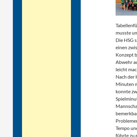
Tabellenf
musste un
Die HSG sp
einen zwi
Konzept b
Abwehr au
leicht ma
Nach der H
Minuten m
konnte zwa
Spielminut
Mannschaft
bemerkbar,
Problemen
Tempo und 
führte zu