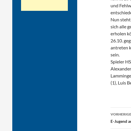
und Fehlw
entschied
Nun steht 
sich alle 
erholen k
26.10. geg
antreten 
sein.
Spieler H
Alexander 
Lamminger
(1), Luis 
Beitr
VORHERIGE
E-Jugend au