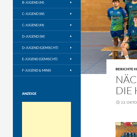
B-JUGEND (M)
C-JUGEND (W)
C-JUGEND (M)
D-JUGEND (W)
D-JUGEND (GEMISCHT)
E-JUGEND (GEMISCHT)
BERICHTE H
F-JUGEND & MINIS
NÄC
DIE
ANZEIGE
13. OKTO