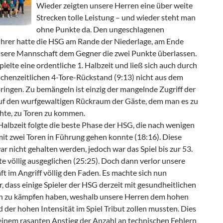
Wieder zeigten unsere Herren eine über weite
Strecken tolle Leistung – und wieder steht man
ohne Punkte da. Den ungeschlagenen
ührer hatte die HSG am Rande der Niederlage, am Ende
sere Mannschaft dem Gegner die zwei Punkte überlassen.
ielte eine ordentliche 1. Halbzeit und ließ sich auch durch
schenzeitlichen 4-Tore-Rückstand (9:13) nicht aus dem
ringen. Zu bemängeln ist einzig der mangelnde Zugriff der
f den wurfgewaltigen Rückraum der Gäste, dem man es zu
chte, zu Toren zu kommen.
albzeit folgte die beste Phase der HSG, die nach wenigen
it zwei Toren in Führung gehen konnte (18:16). Diese
r nicht gehalten werden, jedoch war das Spiel bis zur 53.
e völlig ausgeglichen (25:25). Doch dann verlor unsere
 im Angriff völlig den Faden. Es machte sich nun
 dass einige Spieler der HSG derzeit mit gesundheitlichen
 zu kämpfen haben, weshalb unsere Herren dem hohen
der hohen Intensität im Spiel Tribut zollen mussten. Dies
 einem rasanten Anstieg der Anzahl an technischen Fehlern