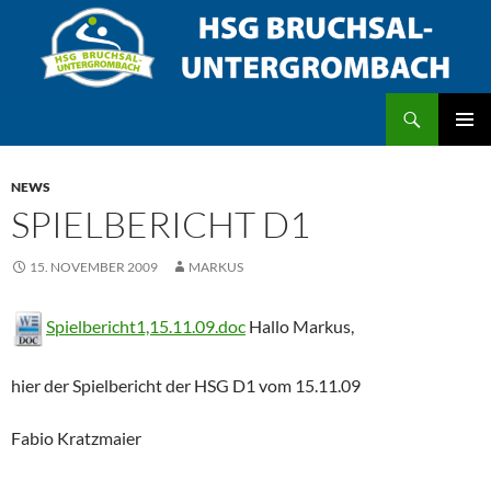
Zum
Inhalt
springen
Suchen
HSG Bruchsal/Untergrombach
PRIMÄR
MENÜ
NEWS
SPIELBERICHT D1
15. NOVEMBER 2009
MARKUS
Spielbericht1,15.11.09.doc
Hallo Markus,
hier der Spielbericht der HSG D1 vom 15.11.09
Fabio Kratzmaier