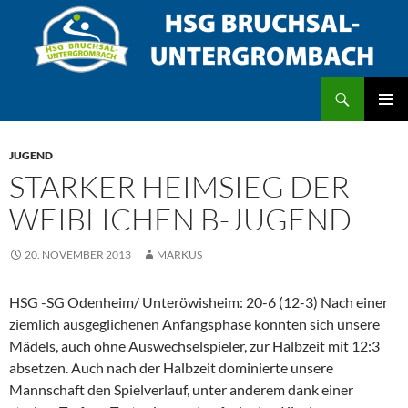
Zum
Inhalt
springen
Suchen
HSG Bruchsal/Untergrombach
PRIMÄR
MENÜ
JUGEND
STARKER HEIMSIEG DER
WEIBLICHEN B-JUGEND
20. NOVEMBER 2013
MARKUS
HSG -SG Odenheim/ Unteröwisheim: 20-6 (12-3) Nach einer
ziemlich ausgeglichenen Anfangsphase konnten sich unsere
Mädels, auch ohne Auswechselspieler, zur Halbzeit mit 12:3
absetzen. Auch nach der Halbzeit dominierte unsere
Mannschaft den Spielverlauf, unter anderem dank einer