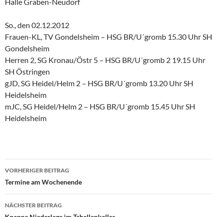
Halle Graben-Neudorf
So., den 02.12.2012
Frauen-KL, TV Gondelsheim – HSG BR/U´gromb 15.30 Uhr SH
Gondelsheim
Herren 2, SG Kronau/Östr 5 – HSG BR/U´gromb 2 19.15 Uhr
SH Östringen
gJD, SG Heidel/Helm 2 – HSG BR/U´gromb 13.20 Uhr SH
Heidelsheim
mJC, SG Heidel/Helm 2 – HSG BR/U´gromb 15.45 Uhr SH
Heidelsheim
Beitragsnavigation
VORHERIGER BEITRAG
Termine am Wochenende
NÄCHSTER BEITRAG
Knappe Niederlage im Tabellenkeller