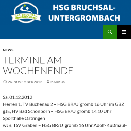
Zum
Inhalt
springen
Suchen
HSG Bruchsal/Untergrombach
PRIMÄR
MENÜ
NEWS
TERMINE AM
WOCHENENDE
26. NOVEMBER 2012
MARKUS
Sa, 01.12.2012
Herren 1, TV Büchenau 2 – HSG BR/U´gromb 16 Uhr im GBZ
gJE, HV Bad Schönborn – HSG BR/U´gromb 14.10 Uhr
Sporthalle Östringen
wJB, TSV Graben – HSG BR/U´gromb 16 Uhr Adolf-Kußmaul-