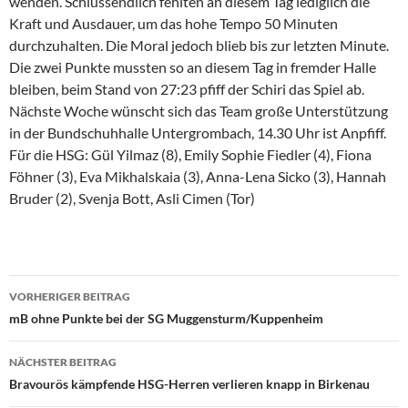
wenden. Schlussendlich fehlten an diesem Tag lediglich die
Kraft und Ausdauer, um das hohe Tempo 50 Minuten
durchzuhalten. Die Moral jedoch blieb bis zur letzten Minute.
Die zwei Punkte mussten so an diesem Tag in fremder Halle
bleiben, beim Stand von 27:23 pfiff der Schiri das Spiel ab.
Nächste Woche wünscht sich das Team große Unterstützung
in der Bundschuhhalle Untergrombach, 14.30 Uhr ist Anpfiff.
Für die HSG: Gül Yilmaz (8), Emily Sophie Fiedler (4), Fiona
Föhner (3), Eva Mikhalskaia (3), Anna-Lena Sicko (3), Hannah
Bruder (2), Svenja Bott, Asli Cimen (Tor)
Beitragsnavigation
VORHERIGER BEITRAG
mB ohne Punkte bei der SG Muggensturm/Kuppenheim
NÄCHSTER BEITRAG
Bra­vou­rös kämpfende HSG-Herren verlieren knapp in Birkenau