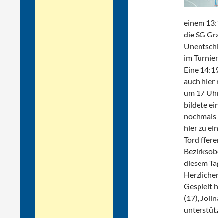
einem 13:1
die SG Gr
Unentschi
im Turnier
Eine 14:1
auch hier 
um 17 Uhr
bildete ei
nochmals 
hier zu e
Tordiffere
Bezirksob
diesem Tag
Herzliche
Gespielt h
(17), Jolin
unterstüt