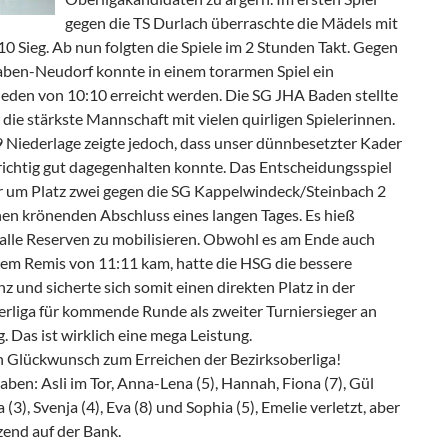
gegen die TS Durlach überraschte die Mädels mit
0 Sieg. Ab nun folgten die Spiele im 2 Stunden Takt. Gegen
aben-Neudorf konnte in einem torarmen Spiel ein
eden von 10:10 erreicht werden. Die SG JHA Baden stellte
 die stärkste Mannschaft mit vielen quirligen Spielerinnen.
9 Niederlage zeigte jedoch, dass unser dünnbesetzter Kader
richtig gut dagegenhalten konnte. Das Entscheidungsspiel
 um Platz zwei gegen die SG Kappelwindeck/Steinbach 2
nen krönenden Abschluss eines langen Tages. Es hieß
alle Reserven zu mobilisieren. Obwohl es am Ende auch
inem Remis von 11:11 kam, hatte die HSG die bessere
nz und sicherte sich somit einen direkten Platz in der
erliga für kommende Runde als zweiter Turniersieger an
. Das ist wirklich eine mega Leistung.
n Glückwunsch zum Erreichen der Bezirksoberliga!
aben: Asli im Tor, Anna-Lena (5), Hannah, Fiona (7), Gül
a (3), Svenja (4), Eva (8) und Sophia (5), Emelie verletzt, aber
zend auf der Bank.