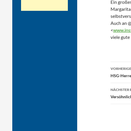
Ein große
Margarita
selbstvers
Auch an @
<
www.inst
viele gut
Beitr
VORHERIGE
HSG-Herren
NÄCHSTER 
Versöhnlic