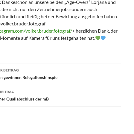
s Dankeschön an unsere beiden „Age-Overs“ Lorjana und
, die nicht nur den Zeitnehmerjob, sondern auch
tändlich und fleißig bei der Bewirtung ausgeholfen haben.
volker.bruder.fotograf
agram.com/volker.bruder.fotograf/
> herzlichen Dank, der
e Momente auf Kamera für uns festgehalten hat.
agsnavigation
R BEITRAG
 gewinnen Relegationshinspiel
BEITRAG
her Qualiabschluss der mB