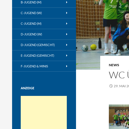
B-JUGEND (M)
C-JUGEND (W)
C-JUGEND (M)
D-JUGEND (W)
D-JUGEND (GEMISCHT)
E-JUGEND (GEMISCHT)
NEWS
F-JUGEND & MINIS
WC 
29. MAI 
ANZEIGE