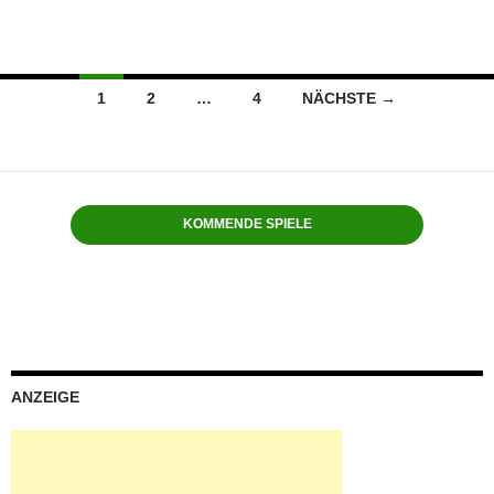
Beitragsnavigation
1
2
…
4
NÄCHSTE →
KOMMENDE SPIELE
ANZEIGE