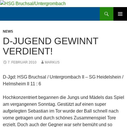
Zum
Inhalt
Suchen
HSG Bruchsal/Untergrombach
springen
PRIMÄR
MENÜ
NEWS
D-JUGEND GEWINNT
VERDIENT!
7. FEBRUAR 2010
MARKUS
D-Jgd: HSG Bruchsal / Untergrombach II – SG Heidelshein /
Helmsheim II 11 : 6
Hochkonzentriert begannen die Jungs und Mädels das Spiel
am vergangenen Sonntag. Gestützt auf einen super
aufgelegten Sebastian im Tor wurde der Ball schnell nach
vorne getragen und durch schönes Zusammenspiel Tore
erzielt. Doch auch der Gegner war sehr bemüht und so