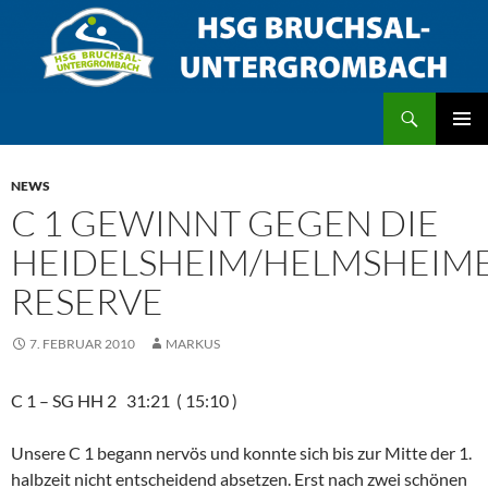
Zum
Inhalt
springen
Suchen
HSG Bruchsal/Untergrombach
PRIMÄR
MENÜ
NEWS
C 1 GEWINNT GEGEN DIE
HEIDELSHEIM/HELMSHEIM
RESERVE
7. FEBRUAR 2010
MARKUS
C 1 – SG HH 2 31:21 ( 15:10 )
Unsere C 1 begann nervös und konnte sich bis zur Mitte der 1.
halbzeit nicht entscheidend absetzen. Erst nach zwei schönen