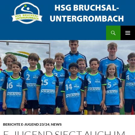
Zum
Inhalt
springen
Suchen
HSG Bruchsal/Untergrombach
PRIMÄR
MENÜ
BERICHTE E-JUGEND 23/24
,
NEWS
E-JUGEND SIEGT AUCH IM