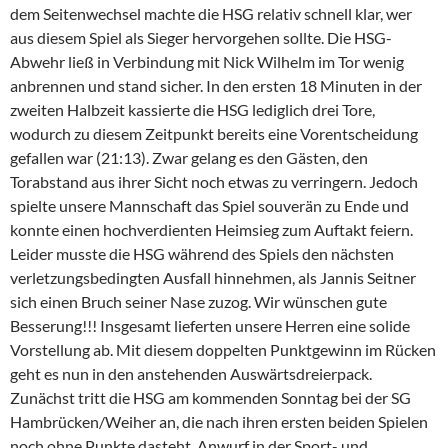
dem Seitenwechsel machte die HSG relativ schnell klar, wer
aus diesem Spiel als Sieger hervorgehen sollte. Die HSG-
Abwehr ließ in Verbindung mit Nick Wilhelm im Tor wenig
anbrennen und stand sicher. In den ersten 18 Minuten in der
zweiten Halbzeit kassierte die HSG lediglich drei Tore,
wodurch zu diesem Zeitpunkt bereits eine Vorentscheidung
gefallen war (21:13). Zwar gelang es den Gästen, den
Torabstand aus ihrer Sicht noch etwas zu verringern. Jedoch
spielte unsere Mannschaft das Spiel souverän zu Ende und
konnte einen hochverdienten Heimsieg zum Auftakt feiern.
Leider musste die HSG während des Spiels den nächsten
verletzungsbedingten Ausfall hinnehmen, als Jannis Seitner
sich einen Bruch seiner Nase zuzog. Wir wünschen gute
Besserung!!! Insgesamt lieferten unsere Herren eine solide
Vorstellung ab. Mit diesem doppelten Punktgewinn im Rücken
geht es nun in den anstehenden Auswärtsdreierpack.
Zunächst tritt die HSG am kommenden Sonntag bei der SG
Hambrücken/Weiher an, die nach ihren ersten beiden Spielen
noch ohne Punkte dasteht. Anwurf in der Sport- und