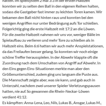
hatten. Im Spielsystem 2 mal 3:3 in der ersten Halbzeit
konnten wir zu selten den Ball in den eigenen Reihen halten,
sodass die Gastgeber fast immer zu leichten Toren kamen. Wir
bekamen den Ball nicht hinten raus und konnten bei den
wenigen Angriffen nur unter Bedrängung aufs Tor schießen.
Folgerichtig ging die erste Halbzeit mit 17:2 an die Löwen.
Für die zweite Halbzeit nahmen wir uns vor, weniger Bälle im
Spielaufbau zu verlieren und mehr Tore zu schießen als in
Halbzeit eins. Beim 6:6 hatten wir auch mehr Anspielstationen,
da das Freilaufen besser gelang. So konnten wir noch einige
schöne Treffer herausspielen. In der Abwehr klappte oft die
Zuordnung nach dem Umschalten von Angriff auf Abwehr. In
den Eins gegen Eins-Situationen merkte man aber den
Größenunterschied, zudem ging uns langsam die Puste aus.
Die Mannschaft zeigte aber, was sie kann, und gab auch in
Unterzahl, nachdem zwei unserer Spieler Verletzungspausen
hatten, nie auf. So gewannen die Rhein-Neckar-Löwen
verdient 41:12.
Es kämpften: Anna-Lena, Leo, Nils, Lukas B., Ansgar, Lukas M.,