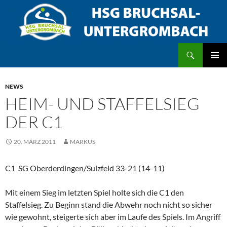
Zum
Inhalt
springen
Suchen
HSG Bruchsal/Untergrombach
PRIMÄR
MENÜ
NEWS
HEIM- UND STAFFELSIEG
DER C1
20. MÄRZ 2011
MARKUS
C1  SG Oberderdingen/Sulzfeld 33-21 (14-11)
Mit einem Sieg im letzten Spiel holte sich die C1 den
Staffelsieg. Zu Beginn stand die Abwehr noch nicht so sicher
wie gewohnt, steigerte sich aber im Laufe des Spiels. Im Angriff