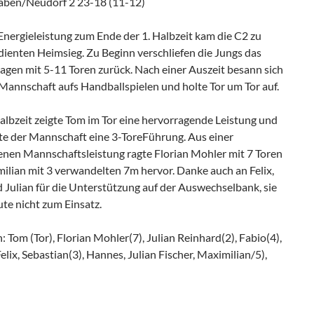
raben/Neudorf 2 23-18 (11-12)
Energieleistung zum Ende der 1. Halbzeit kam die C2 zu
dienten Heimsieg. Zu Beginn verschliefen die Jungs das
lagen mit 5-11 Toren zurück. Nach einer Auszeit besann sich
Mannschaft aufs Handballspielen und holte Tor um Tor auf.
Halbzeit zeigte Tom im Tor eine hervorragende Leistung und
te der Mannschaft eine 3-ToreFührung. Aus einer
enen Mannschaftsleistung ragte Florian Mohler mit 7 Toren
ilian mit 3 verwandelten 7m hervor. Danke auch an Felix,
 Julian für die Unterstützung auf der Auswechselbank, sie
te nicht zum Einsatz.
n: Tom (Tor), Florian Mohler(7), Julian Reinhard(2), Fabio(4),
Felix, Sebastian(3), Hannes, Julian Fischer, Maximilian/5),