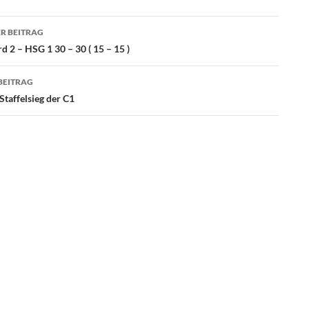
agsnavigation
R BEITRAG
 2 – HSG 1 30 – 30 ( 15 – 15 )
BEITRAG
taffelsieg der C1