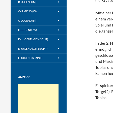
C2  SG G
B-JUGEND (M)
C-JUGEND (W)
Mit einer 
einem ver
C-JUGEND (M)
Spiel und 
D-JUGEND (W)
die ganze 
D-JUGEND (GEMISCHT)
In der 2. 
ermöglich
E-JUGEND (GEMISCHT)
geschloss
F-JUGEND & MINIS
und Maxim
Tobias und
kamen heu
ANZEIGE
Es spielte
Torge(2), 
Tobias