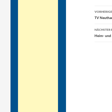
Beitr
VORHERIGE
TV Neuthard
NÄCHSTER 
Heim- und S