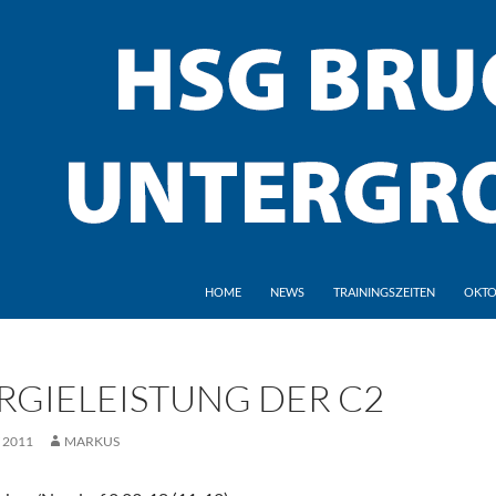
HOME
NEWS
TRAININGSZEITEN
OKTO
RGIELEISTUNG DER C2
 2011
MARKUS