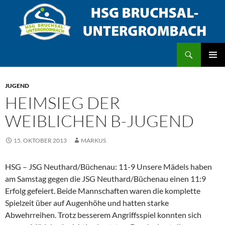
Zum
Inhalt
springen
Suchen
HSG Bruchsal/Untergrombach
PRIMÄR
MENÜ
JUGEND
HEIMSIEG DER
WEIBLICHEN B-JUGEND
15. OKTOBER 2013
MARKUS
HSG – JSG Neuthard/Büchenau: 11-9 Unsere Mädels haben
am Samstag gegen die JSG Neuthard/Büchenau einen 11:9
Erfolg gefeiert. Beide Mannschaften waren die komplette
Spielzeit über auf Augenhöhe und hatten starke
Abwehrreihen. Trotz besserem Angriffsspiel konnten sich