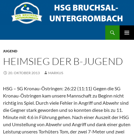
Zum
Inhalt
springen
Suchen
HSG Bruchsal/Untergrombach
PRIMÄR
MENÜ
JUGEND
HEIMSIEG DER B-JUGEND
20. OKTOBER 2013
MARKUS
HSG – SG Kronau-Östringen: 26:22 (11:11) Gegen die SG
Kronau-Östringen kam unsere Mannschaft zu Beginn nicht
richtig ins Spiel. Durch viele Fehler in Angriff und Abwehr sind
die Gegner stark geworden und so konnten diese bis zu 11.
Minute mit 4:6 in Führung gehen. Nach einer Auszeit der HSG
und Umstellung von Abwehr und Angriff und dank einer guten
Leistung unseres Torhüters Tom, der zwei 7-Meter und zwei