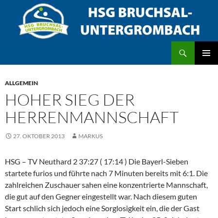
Zum
Inhalt
springen
Suchen
HSG Bruchsal/Untergrombach
PRIMÄR
MENÜ
ALLGEMEIN
HOHER SIEG DER
HERRENMANNSCHAFT
27. OKTOBER 2013
MARKUS
HSG – TV Neuthard 2 37:27 ( 17:14 ) Die Bayerl-Sieben
startete furios und führte nach 7 Minuten bereits mit 6:1. Die
zahlreichen Zuschauer sahen eine konzentrierte Mannschaft,
die gut auf den Gegner eingestellt war. Nach diesem guten
Start schlich sich jedoch eine Sorglosigkeit ein, die der Gast