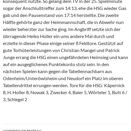
konsequent nutzte. So gelang dem TV in der 25. Spielminute
sogar der Anschlußtreffer zum 14:13, ehe die HSG wieder Gas
gab und den Pausenstand von 17:14 herstellte. Die zweite
Hälfte gehörte ganz der Heimmannschaft, die in Abwehr nun
wieder beherzter zur Sache ging. Im Angbriff setzte sich der
übrragende Heiko Holler ein ums andere Mal durch und
erzielte in dieser Phase einige seiner 8 Feldtore. Gestützt auf
gute Torhüterleistungen von Christian Mangei und Patrick
Junge errang die HSG einen ungefährdeten Heimsieg und kann
auf ein ausgeglichenes Punktekonto stolz sein. In den
nächsten Spielen kann gegen die Tabellennachbarn aus
Odenheim/Unteröwisheim und Neudorf ein Platz im oberen
Tabellendrittel errungen werden. Tore für die HSG: Käpernick
8, H. Holler 8, Nowak 3, Zwecker 4, Baier 5, Wörteler 1, Butt 6 /
3, Schlegel 2
Beitragsnavigation
VORHERIGER BEITRAG