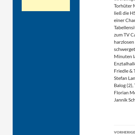
Torhüter M
ließ die H
einer Chan
Tabellens
zum TV Ca
harzlosen 
schwergeta
Minuten la
Enztalhal
Friedle & 
Stefan La
Balog (2),
Florian Mo
Jannik Sc
Beitr
VORHERIGE