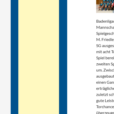
Badenliga
Mannschaf
Spielgesc
M. Friedle
SG ausgesp
mit acht T
Spiel bere
zweiten Sp
um. Zwisc
ausgebaut
einen Gan
erträglich
zuletzt s
gute Leist
Torchance
überzeuge