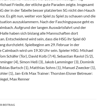
ichael Friedle, der etliche gute Paraden zeigte. Insgesamt
SG der in der Tabelle besser platzierten SG nicht den Hauch
ce. Es gilt nun, weiter von Spiel zu Spiel zu schauen und die
ituation auszuklammern. Nach der Faschingspause geht es
lmbach. Aufgrund der langen Auswärtsfahrt und der
Halle haben sich bislang alle Mannschaften dort
n. Entscheidend wird sein, dass die HSG ihr Spiel 60
ng durchzieht. Spielbeginn am 29. Februar in der
le Calmbach wird um 19.30 Uhr sein. Spieler HSG: Michael
Tom Schäfer (Tor), David Kolb (7/4), Sebastian Raviol (5/2),
mminger (4), Simon Heß (3), Jakob Lamminger (3), Dominik
 Tobias Bartsch (1), Matthias Sohns (1), Manuel Zwecker (1),
hler (1), Jan-Erik Max Trainer: Thorsten Elsner Betreuer:
hlegel, Max Renner
agsnavigation
R BEITRAG