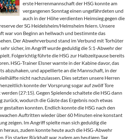
erste Herrenmannschaft der HSG konnte am
vergangenen Sonntag einen ungefährdeten und
auch in der Höhe verdienten Heimsieg gegen die
reserve der SG Heidelsheim/Helmsheim feiern. Unsere
t war von Beginn an hellwach und bestimmte das
hehen. Der Abwehrverbund stand im Verbund mit Torhüter
 sehr sicher, im Angriff wurde geduldig die 5:1-Abwehr der
ielt. Folgerichtig führte die HSG zur Halbzeitpause bereits
oren. HSG-Trainer Elsner warnte in der Kabine davor, das
its abzuhaken, und appellierte an die Mannschaft, in der
ielhälfte nicht nachzulassen. Dies setzten unsere Herren
henzeitlich konnte der Vorsprung sogar auf zwölf Tore
 werden (27:15). Gegen Spielende schaltete die HSG dann
g zurück, wodurch die Gäste das Ergebnis noch etwas
er gestalten konnten. Endlich konnte die HSG nach den
chwachen Auftritten wieder über 60 Minuten eine konstant
ung zeigen. Im Angriff spielte man sich geduldig die
n heraus, zudem konnte heute auch die HSG-Abwehr
n. Ein starker Rückhalt war zudem am heutigen Tag