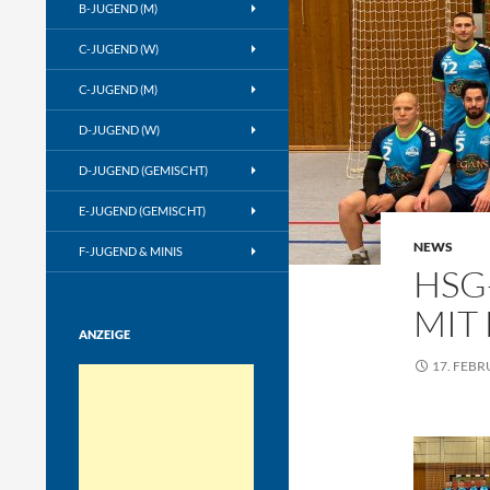
B-JUGEND (M)
C-JUGEND (W)
C-JUGEND (M)
D-JUGEND (W)
D-JUGEND (GEMISCHT)
E-JUGEND (GEMISCHT)
NEWS
F-JUGEND & MINIS
HSG
MIT
ANZEIGE
17. FEBR