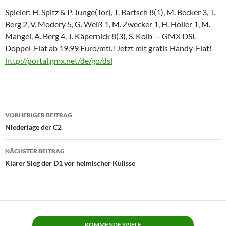
Spieler: H. Spitz & P. Junge(Tor), T. Bartsch 8(1), M. Becker 3, T.
Berg 2, V. Modery 5, G. Weiß 1, M. Zwecker 1, H. Holler 1, M.
Mangei, A. Berg 4, J. Käpernick 8(3), S. Kolb — GMX DSL
Doppel-Flat ab 19,99 Euro/mtl.! Jetzt mit gratis Handy-Flat!
http://portal.gmx.net/de/go/dsl
Beitragsnavigation
VORHERIGER BEITRAG
Niederlage der C2
NÄCHSTER BEITRAG
Klarer Sieg der D1 vor heimischer Kulisse
KOMMENDE SPIELE