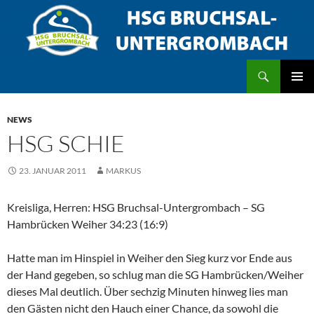
Zum
Inhalt
springen
Suchen
HSG Bruchsal/Untergrombach
PRIMÄR
MENÜ
NEWS
HSG SCHIE
23. JANUAR 2011
MARKUS
Kreisliga, Herren: HSG Bruchsal-Untergrombach – SG
Hambrücken Weiher 34:23 (16:9)
Hatte man im Hinspiel in Weiher den Sieg kurz vor Ende aus
der Hand gegeben, so schlug man die SG Hambrücken/Weiher
dieses Mal deutlich. Über sechzig Minuten hinweg lies man
den Gästen nicht den Hauch einer Chance, da sowohl die