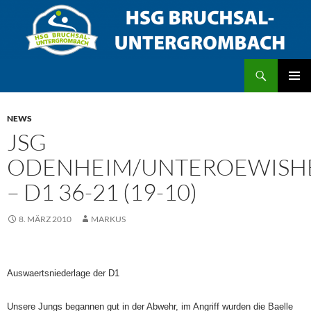
Zum
Inhalt
springen
Suchen
HSG Bruchsal/Untergrombach
PRIMÄR
MENÜ
NEWS
JSG
ODENHEIM/UNTEROEWISH
– D1 36-21 (19-10)
8. MÄRZ 2010
MARKUS
Auswaertsniederlage der D1
Unsere Jungs begannen gut in der Abwehr, im Angriff wurden die Baelle