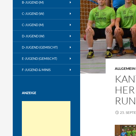
B-JUGEND (M)
C-JUGEND (W)
C-JUGEND (M)
D-JUGEND (W)
D-JUGEND (GEMISCHT)
E-JUGEND (GEMISCHT)
ALLGEMEIN
F-JUGEND & MINIS
KAN
HER
ANZEIGE
RUN
25. SEPT