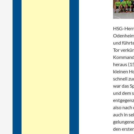
HSG-Herre
Odenheim/
und führte
Tor verkü
Kommando 
heraus (1
kleinen H
schnell zu
war das Sp
und dem s
entgegenz
also nach
auch in se
gelungene
den ersten