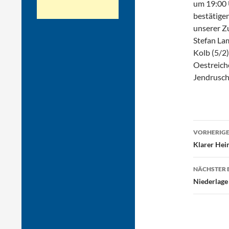
um 19:00 
bestätigen
unserer Zu
Stefan La
Kolb (5/2)
Oestreiche
Jendrusch
Beitr
VORHERIGE
Klarer Hei
NÄCHSTER 
Niederlage