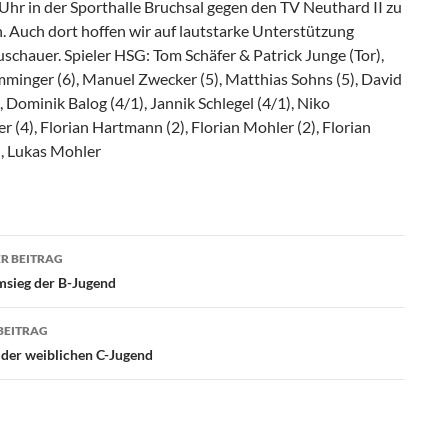
Uhr in der Sporthalle Bruchsal gegen den TV Neuthard II zu
. Auch dort hoffen wir auf lautstarke Unterstützung
schauer. Spieler HSG: Tom Schäfer & Patrick Junge (Tor),
mminger (6), Manuel Zwecker (5), Matthias Sohns (5), David
, Dominik Balog (4/1), Jannik Schlegel (4/1), Niko
r (4), Florian Hartmann (2), Florian Mohler (2), Florian
, Lukas Mohler
agsnavigation
R BEITRAG
msieg der B-Jugend
BEITRAG
 der weiblichen C-Jugend