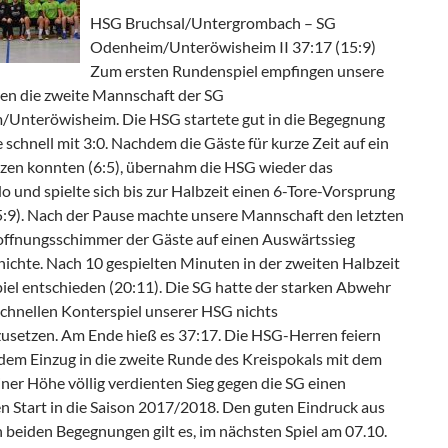
HSG Bruchsal/Untergrombach – SG
Odenheim/Unteröwisheim II 37:17 (15:9)
Zum ersten Rundenspiel empfingen unsere
n die zweite Mannschaft der SG
Unteröwisheim. Die HSG startete gut in die Begegnung
 schnell mit 3:0. Nachdem die Gäste für kurze Zeit auf ein
rzen konnten (6:5), übernahm die HSG wieder das
und spielte sich bis zur Halbzeit einen 6-Tore-Vorsprung
5:9). Nach der Pause machte unsere Mannschaft den letzten
offnungsschimmer der Gäste auf einen Auswärtssieg
nichte. Nach 10 gespielten Minuten in der zweiten Halbzeit
iel entschieden (20:11). Die SG hatte der starken Abwehr
chnellen Konterspiel unserer HSG nichts
usetzen. Am Ende hieß es 37:17. Die HSG-Herren feiern
 dem Einzug in die zweite Runde des Kreispokals mit dem
iner Höhe völlig verdienten Sieg gegen die SG einen
n Start in die Saison 2017/2018. Den guten Eindruck aus
 beiden Begegnungen gilt es, im nächsten Spiel am 07.10.