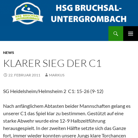
Zum
Inhalt
springen
Suchen
HSG Bruchsal/Untergrombach
PRIMÄR
MENÜ
NEWS
KLARER SIEG DER C1
22. FEBRUAR 2011
MARKUS
SG Heidelsheim/Helmsheim 2  C1: 15-26 (9-12)
Nach anfänglichem Abtasten beider Mannschaften gelang es
unserer C1 das Spiel klar zu bestimmen. Gestützt auf eine
starke Abwehr wurde eine 12-9 Halbzeitführung
herausgespielt. In der zweiten Hälfte setzte sich das Ganze
fort, immer wieder konnten unsere Jungs klare Torchancen