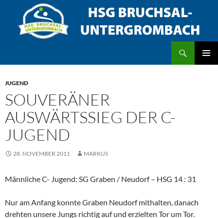
Zum
Inhalt
springen
Suchen
HSG Bruchsal/Untergrombach
PRIMÄR
MENÜ
JUGEND
SOUVERÄNER
AUSWÄRTSSIEG DER C-
JUGEND
28. NOVEMBER 2011
MARKUS
Männliche C- Jugend: SG Graben / Neudorf – HSG 14 : 31
Nur am Anfang konnte Graben Neudorf mithalten, danach
drehten unsere Jungs richtig auf und erzielten Tor um Tor.