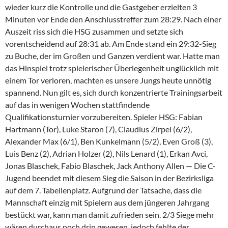
wieder kurz die Kontrolle und die Gastgeber erzielten 3
Minuten vor Ende den Anschlusstreffer zum 28:29. Nach einer
Auszeit riss sich die HSG zusammen und setzte sich
vorentscheidend auf 28:31 ab. Am Ende stand ein 29:32-Sieg
zu Buche, der im Großen und Ganzen verdient war. Hatte man
das Hinspiel trotz spielerischer Überlegenheit unglücklich mit
einem Tor verloren, machten es unsere Jungs heute unnötig
spannend. Nun gilt es, sich durch konzentrierte Trainingsarbeit
auf das in wenigen Wochen stattfindende
Qualifikationsturnier vorzubereiten. Spieler HSG: Fabian
Hartmann (Tor), Luke Staron (7), Claudius Zirpel (6/2),
Alexander Max (6/1), Ben Kunkelmann (5/2), Even Groß (3),
Luis Benz (2), Adrian Holzer (2), Nils Lenard (1), Erkan Avci,
Jonas Blaschek, Fabio Blaschek, Jack Anthony Allen — Die C-
Jugend beendet mit diesem Sieg die Saison in der Bezirksliga
auf dem 7. Tabellenplatz. Aufgrund der Tatsache, dass die
Mannschaft einzig mit Spielern aus dem jüngeren Jahrgang
bestückt war, kann man damit zufrieden sein. 2/3 Siege mehr
wären durchaus noch drin gewesen, jedoch fehlte der