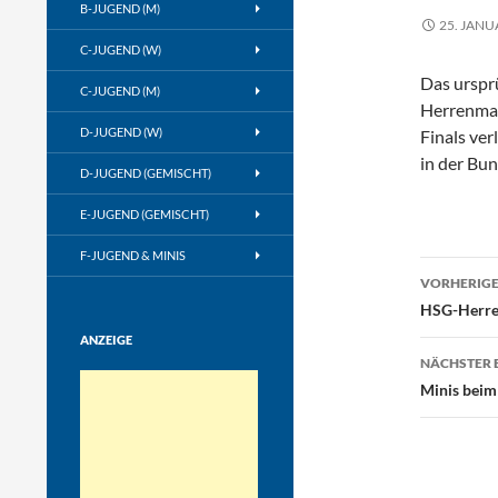
B-JUGEND (M)
25. JANU
C-JUGEND (W)
Das urspr
C-JUGEND (M)
Herrenman
D-JUGEND (W)
Finals ver
in der Bu
D-JUGEND (GEMISCHT)
E-JUGEND (GEMISCHT)
F-JUGEND & MINIS
Beitr
VORHERIGE
HSG-Herren
ANZEIGE
NÄCHSTER 
Minis beim