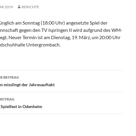
AR 2019
BERICHTE
ünglich am Sonntag (18:00 Uhr) angesetzte Spiel der
nschaft gegen den TV Ispringen II wird aufgrund des WM-
legt. Neuer Termin ist am Dienstag, 19. März, um 20:00 Uhr
ndschuhhalle Untergrombach.
agsnavigation
R BEITRAG
 misslingt der Jahresauftakt
BEITRAG
 Spielfest in Odenheim