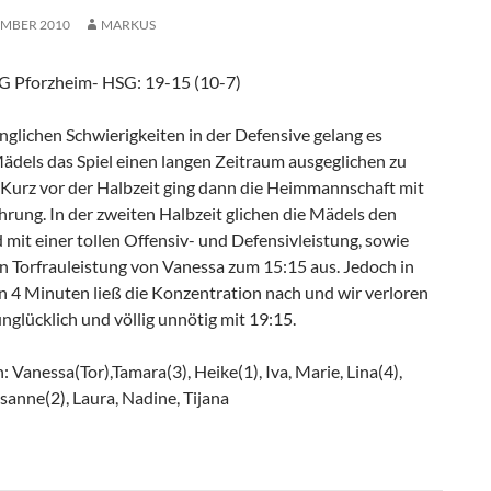
EMBER 2010
MARKUS
 Pforzheim- HSG: 19-15 (10-7)
glichen Schwierigkeiten in der Defensive gelang es
ädels das Spiel einen langen Zeitraum ausgeglichen zu
Kurz vor der Halbzeit ging dann die Heimmannschaft mit
hrung. In der zweiten Halbzeit glichen die Mädels den
mit einer tollen Offensiv- und Defensivleistung, sowie
n Torfrauleistung von Vanessa zum 15:15 aus. Jedoch in
n 4 Minuten ließ die Konzentration nach und wir verloren
unglücklich und völlig unnötig mit 19:15.
n: Vanessa(Tor),Tamara(3), Heike(1), Iva, Marie, Lina(4),
sanne(2), Laura, Nadine, Tijana