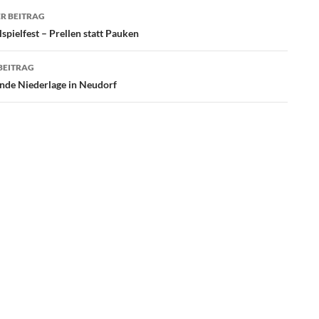
agsnavigation
R BEITRAG
pielfest – Prellen statt Pauken
BEITRAG
nde Niederlage in Neudorf