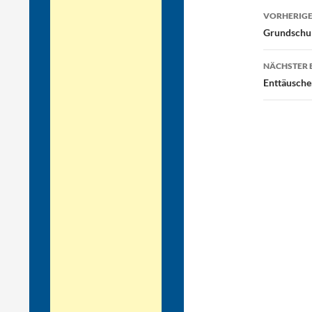
Beitr
VORHERIGE
Grundschuls
NÄCHSTER 
Enttäusche