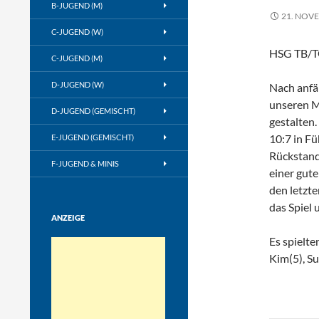
B-JUGEND (M)
21. NOV
C-JUGEND (W)
HSG TB/TG
C-JUGEND (M)
D-JUGEND (W)
Nach anfän
unseren M
D-JUGEND (GEMISCHT)
gestalten.
10:7 in Fü
E-JUGEND (GEMISCHT)
Rückstand 
F-JUGEND & MINIS
einer gute
den letzte
das Spiel 
ANZEIGE
Es spielte
Kim(5), Su