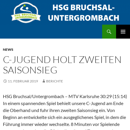
Zum
Inhalt
springen
Suchen
HSG Bruchsal/Untergrombach
PRIMÄR
MENÜ
NEWS
C-JUGEND HOLT ZWEITEN
SAISONSIEG
11. FEBRUAR 2019
BERICHTE
HSG Bruchsal/Untergrombach – MTV Karlsruhe 30:29 (15:14)
In einem spannenden Spiel behielt unsere C-Jugend am Ende
die Oberhand und fuhr ihren zweiten Saisonsieg ein. Von
Beginn an entwickelte sich ein ausgeglichenes Spiel, in dem die
Führung immer wieder wechselte. 8 Minuten vor Spielende