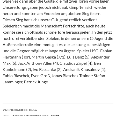
waren es dann aber die Gäste, die mit zwei Toren vorne lagen.
Unsere Jungs gaben jedoch nicht auf, kämpften sich wieder
heran und konnten am Ende den umjubelten Sieg feiern.
Diesen Sieg hat sich unsere C-Jugend redlich verdient.
Spielerisch macht die Mannschaft Fortschritte, auch heute
konnte sie sich oftmals schöne Tore herausspielen. In den jetzt
noch drei verbleibenden Spielen, in denen unsere C-Jugend die
Außenseiterrolle einnimmt, gilt es, die Leistung zu bestätigen
und die Gegner möglichst lange zu ärgern. Spieler HSG: Fabian
Hartmann (Tor), Martin Gaska (7/1), Luis Benz (5), Alexander
Max (5), Jack Anthony Allen (4), Claudius Zirpel (4), Ben
Kunkelmann (2), Ivo Rzesanke (2), Andranik Khusainov (1),
Fabio Blaschek, Even Groß, Jonas Blaschek Trainer: Stefan
Lamminger, Patrick Junge
Beitragsnavigation
VORHERIGER BEITRAG
HSG-Herren erkämpfen sich Punkt