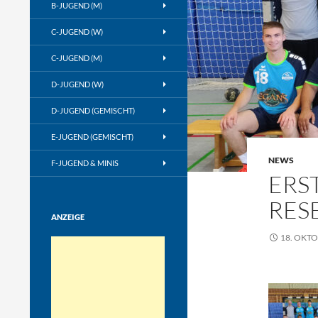
B-JUGEND (M)
C-JUGEND (W)
C-JUGEND (M)
D-JUGEND (W)
D-JUGEND (GEMISCHT)
E-JUGEND (GEMISCHT)
NEWS
F-JUGEND & MINIS
ERS
RES
ANZEIGE
18. OKTO