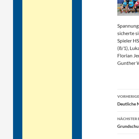
Spannung 
sicherte s
Spieler HS
(8/1), Luk
Florian Je
Gunther W
Beitr
VORHERIGE
Deutliche 
NÄCHSTER 
Grundschula