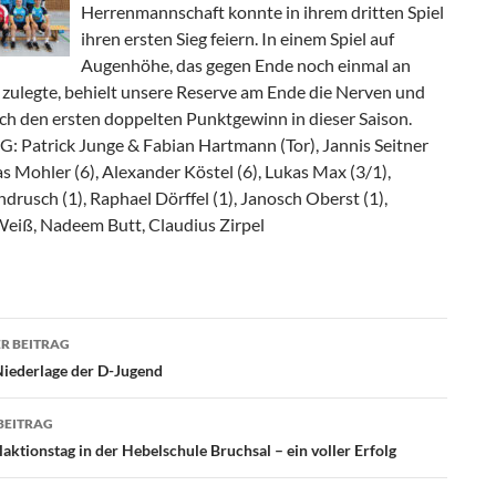
Herrenmannschaft konnte in ihrem dritten Spiel
ihren ersten Sieg feiern. In einem Spiel auf
Augenhöhe, das gegen Ende noch einmal an
zulegte, behielt unsere Reserve am Ende die Nerven und
ich den ersten doppelten Punktgewinn in dieser Saison.
G: Patrick Junge & Fabian Hartmann (Tor), Jannis Seitner
as Mohler (6), Alexander Köstel (6), Lukas Max (3/1),
ndrusch (1), Raphael Dörffel (1), Janosch Oberst (1),
eiß, Nadeem Butt, Claudius Zirpel
agsnavigation
R BEITRAG
Niederlage der D-Jugend
BEITRAG
ktionstag in der Hebelschule Bruchsal – ein voller Erfolg