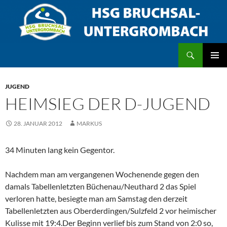
Zum
Inhalt
springen
Suchen
HSG Bruchsal/Untergrombach
PRIMÄR
MENÜ
JUGEND
HEIMSIEG DER D-JUGEND
28. JANUAR 2012
MARKUS
34 Minuten lang kein Gegentor.
Nachdem man am vergangenen Wochenende gegen den
damals Tabellenletzten Büchenau/Neuthard 2 das Spiel
verloren hatte, besiegte man am Samstag den derzeit
Tabellenletzten aus Oberderdingen/Sulzfeld 2 vor heimischer
Kulisse mit 19:4.Der Beginn verlief bis zum Stand von 2:0 so,