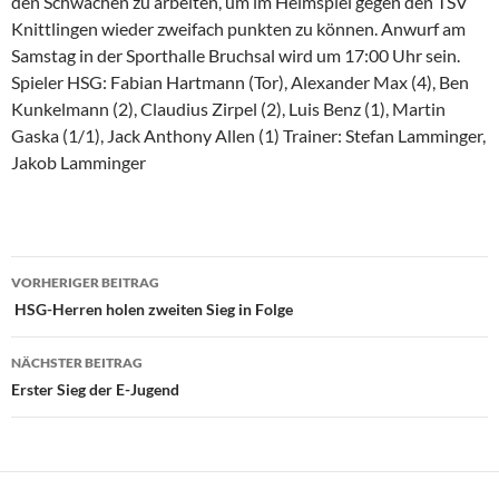
den Schwächen zu arbeiten, um im Heimspiel gegen den TSV
Knittlingen wieder zweifach punkten zu können. Anwurf am
Samstag in der Sporthalle Bruchsal wird um 17:00 Uhr sein.
Spieler HSG: Fabian Hartmann (Tor), Alexander Max (4), Ben
Kunkelmann (2), Claudius Zirpel (2), Luis Benz (1), Martin
Gaska (1/1), Jack Anthony Allen (1) Trainer: Stefan Lamminger,
Jakob Lamminger
Beitragsnavigation
VORHERIGER BEITRAG
HSG-Herren holen zweiten Sieg in Folge
NÄCHSTER BEITRAG
Erster Sieg der E-Jugend