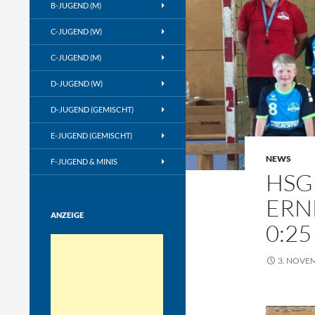
B-JUGEND (M)
C-JUGEND (W)
C-JUGEND (M)
D-JUGEND (W)
D-JUGEND (GEMISCHT)
E-JUGEND (GEMISCHT)
NEWS
F-JUGEND & MINIS
HSG
ERN
ANZEIGE
0:25
3. NOVE