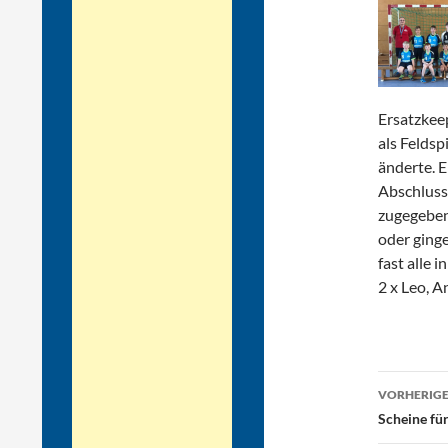
Ersatzkeep
als Feldsp
änderte. 
Abschluss
zugegeben
oder ging
fast alle 
2 x Leo, A
Beitr
VORHERIGE
Scheine fü