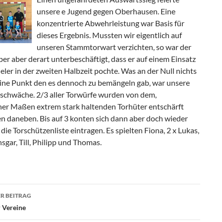
unsere e Jugend gegen Oberhausen. Eine
konzentrierte Abwehrleistung war Basis für
dieses Ergebnis. Mussten wir eigentlich auf
unseren Stammtorwart verzichten, so war der
er aber derart unterbeschäftigt, dass er auf einem Einsatz
ieler in der zweiten Halbzeit pochte. Was an der Null nichts
Eine Punkt den es dennoch zu bemängeln gab, war unsere
schwäche. 2/3 aller Torwürfe wurden von dem,
er Maßen extrem stark haltenden Torhüter entschärft
en daneben. Bis auf 3 konten sich dann aber doch wieder
in die Torschützenliste eintragen. Es spielten Fiona, 2 x Lukas,
nsgar, Till, Philipp und Thomas.
agsnavigation
R BEITRAG
r Vereine