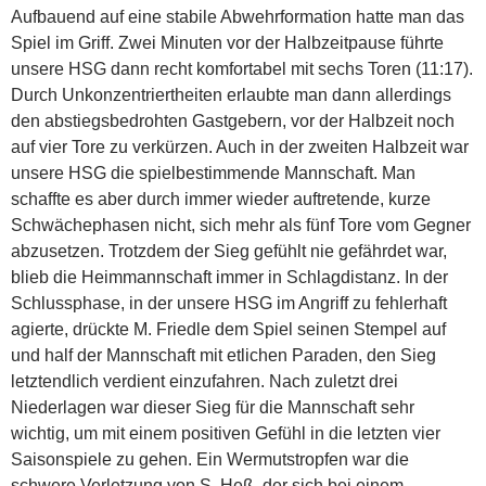
Aufbauend auf eine stabile Abwehrformation hatte man das
Spiel im Griff. Zwei Minuten vor der Halbzeitpause führte
unsere HSG dann recht komfortabel mit sechs Toren (11:17).
Durch Unkonzentriertheiten erlaubte man dann allerdings
den abstiegsbedrohten Gastgebern, vor der Halbzeit noch
auf vier Tore zu verkürzen. Auch in der zweiten Halbzeit war
unsere HSG die spielbestimmende Mannschaft. Man
schaffte es aber durch immer wieder auftretende, kurze
Schwächephasen nicht, sich mehr als fünf Tore vom Gegner
abzusetzen. Trotzdem der Sieg gefühlt nie gefährdet war,
blieb die Heimmannschaft immer in Schlagdistanz. In der
Schlussphase, in der unsere HSG im Angriff zu fehlerhaft
agierte, drückte M. Friedle dem Spiel seinen Stempel auf
und half der Mannschaft mit etlichen Paraden, den Sieg
letztendlich verdient einzufahren. Nach zuletzt drei
Niederlagen war dieser Sieg für die Mannschaft sehr
wichtig, um mit einem positiven Gefühl in die letzten vier
Saisonspiele zu gehen. Ein Wermutstropfen war die
schwere Verletzung von S. Heß, der sich bei einem