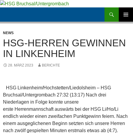
Zum
Inhalt
Suchen
HSG Bruchsal/Untergrombach
springen
PRIMÄR
MENÜ
NEWS
HSG-HERREN GEWINNEN
IN LINKENHEIM
28. MÄRZ 2023
BERICHTE
HSG Linkenheim/Hochstetten/Liedolsheim – HSG
Bruchsal/Untergrombach 27:32 (13:17) Nach drei
Niederlagen in Folge konnte unsere
erste Herrenmannschaft auswärts bei der HSG Li/Ho/Li
endlich wieder einen zweifachen Punktgewinn feiern. Nach
einem ausgeglichenen Beginn setzten sich unsere Herren
nach zwölf gespielten Minuten erstmals etwas ab (4:7).