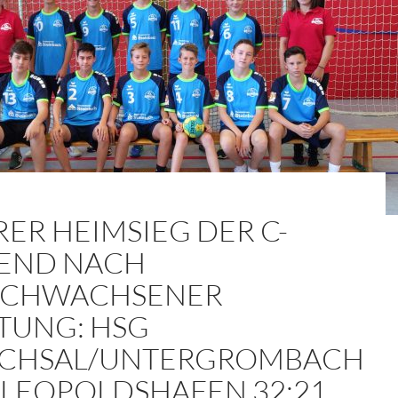
RER HEIMSIEG DER C-
END NACH
CHWACHSENER
STUNG: HSG
CHSAL/UNTERGROMBACH
V LEOPOLDSHAFEN 32:21