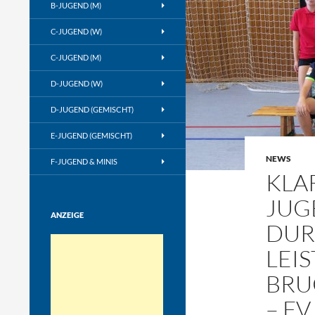
B-JUGEND (M)
C-JUGEND (W)
C-JUGEND (M)
D-JUGEND (W)
D-JUGEND (GEMISCHT)
E-JUGEND (GEMISCHT)
NEWS
F-JUGEND & MINIS
KLA
JUG
ANZEIGE
DUR
LEI
BRU
– F