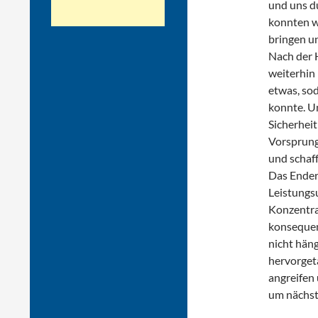
und uns d
konnten w
bringen un
Nach der H
weiterhin 
etwas, sod
konnte. Un
Sicherhei
Vorsprung
und schaff
Das Enderg
Leistungs
Konzentra
konsequen
nicht häng
hervorget
angreifen 
um nächst