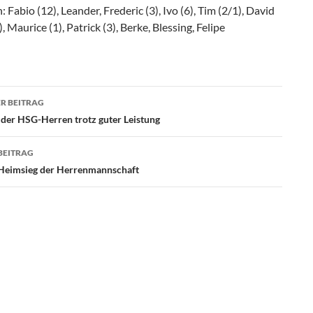
: Fabio (12), Leander, Frederic (3), Ivo (6), Tim (2/1), David
1), Maurice (1), Patrick (3), Berke, Blessing, Felipe
agsnavigation
R BEITRAG
 der HSG-Herren trotz guter Leistung
BEITRAG
 Heimsieg der Herrenmannschaft