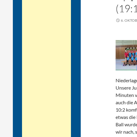
(19:
6. OKTOB
Niederlage
Unsere Jun
Minuten v
auch die 
10:2 komfo
etwas die
Ball wurd
wir nach,