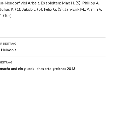
-Neudorf viel Arbeit. Es spielten: Max H. (5); Philipp A.;
 Julius K. (1); Jakob L. (5); Felix G. (3); Jan-Erik M.; Armin V.
M. (Tor)
agsnavigation
R BEITRAG
 Heimspiel
BEITRAG
nacht und ein glueckliches erfolgreiches 2013