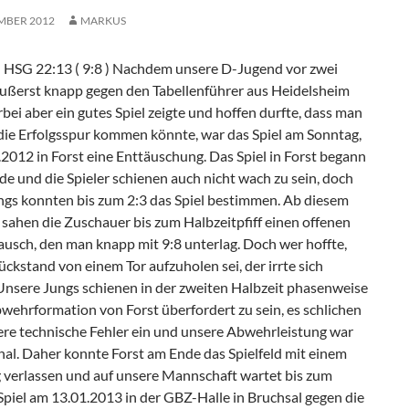
EMBER 2012
MARKUS
– HSG 22:13 ( 9:8 ) Nachdem unsere D-Jugend vor zwei
ßerst knapp gegen den Tabellenführer aus Heidelsheim
erbei aber ein gutes Spiel zeigte und hoffen durfte, dass man
 die Erfolgsspur kommen könnte, war das Spiel am Sonntag,
2012 in Forst eine Enttäuschung. Das Spiel in Forst begann
de und die Spieler schienen auch nicht wach zu sein, doch
ngs konnten bis zum 2:3 das Spiel bestimmen. Ab diesem
sahen die Zuschauer bis zum Halbzeitpfiff einen offenen
ausch, den man knapp mit 9:8 unterlag. Doch wer hoffte,
ückstand von einem Tor aufzuholen sei, der irrte sich
 Unsere Jungs schienen in der zweiten Halbzeit phasenweise
wehrformation von Forst überfordert zu sein, es schlichen
ere technische Fehler ein und unsere Abwehrleistung war
hal. Daher konnte Forst am Ende das Spielfeld mit einem
g verlassen und auf unsere Mannschaft wartet bis zum
piel am 13.01.2013 in der GBZ-Halle in Bruchsal gegen die