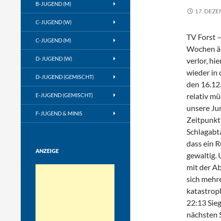
B-JUGEND (M)
17. DEZ
C-JUGEND (W)
TV Forst 
C-JUGEND (M)
Wochen äu
D-JUGEND (W)
verlor, hi
wieder in
D-JUGEND (GEMISCHT)
den 16.12.
relativ mü
E-JUGEND (GEMISCHT)
unsere Ju
F-JUGEND & MINIS
Zeitpunkt 
Schlagabt
dass ein R
ANZEIGE
gewaltig.
mit der Ab
sich mehr
katastrop
22:13 Sie
nächsten S