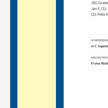
JSG Graben
Jan E. (1);
(2); Felix 
Beitr
VORHERIGE
m C Jugend
NÄCHSTER 
Frohe Weih