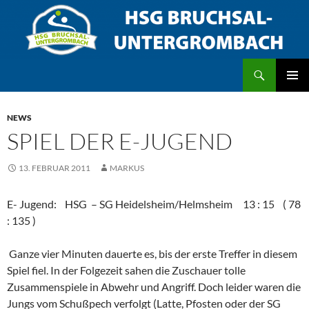
Zum
Inhalt
springen
Suchen
HSG Bruchsal/Untergrombach
PRIMÄR
MENÜ
NEWS
SPIEL DER E-JUGEND
13. FEBRUAR 2011
MARKUS
E- Jugend: HSG – SG Heidelsheim/Helmsheim 13 : 15 ( 78
: 135 )
Ganze vier Minuten dauerte es, bis der erste Treffer in diesem
Spiel fiel. In der Folgezeit sahen die Zuschauer tolle
Zusammenspiele in Abwehr und Angriff. Doch leider waren die
Jungs vom Schußpech verfolgt (Latte, Pfosten oder der SG