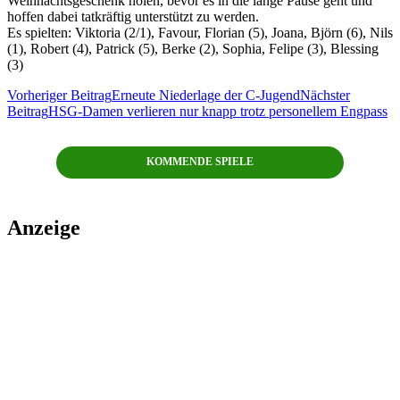
Weihnachtsgeschenk holen, bevor es in die lange Pause geht und
hoffen dabei tatkräftig unterstützt zu werden.
Es spielten: Viktoria (2/1), Favour, Florian (5), Joana, Björn (6), Nils
(1), Robert (4), Patrick (5), Berke (2), Sophia, Felipe (3), Blessing
(3)
Beitragsnavigation
Vorheriger Beitrag
Erneute Niederlage der C-Jugend
Nächster
Beitrag
HSG-Damen verlieren nur knapp trotz personellem Engpass
KOMMENDE SPIELE
Anzeige