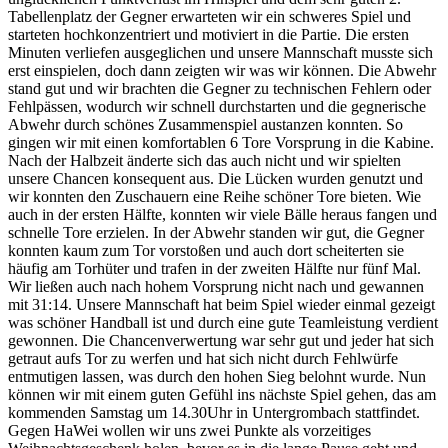
Tabellenplatz der Gegner erwarteten wir ein schweres Spiel und
starteten hochkonzentriert und motiviert in die Partie. Die ersten
Minuten verliefen ausgeglichen und unsere Mannschaft musste sich
erst einspielen, doch dann zeigten wir was wir können. Die Abwehr
stand gut und wir brachten die Gegner zu technischen Fehlern oder
Fehlpässen, wodurch wir schnell durchstarten und die gegnerische
Abwehr durch schönes Zusammenspiel austanzen konnten. So
gingen wir mit einen komfortablen 6 Tore Vorsprung in die Kabine.
Nach der Halbzeit änderte sich das auch nicht und wir spielten
unsere Chancen konsequent aus. Die Lücken wurden genutzt und
wir konnten den Zuschauern eine Reihe schöner Tore bieten. Wie
auch in der ersten Hälfte, konnten wir viele Bälle heraus fangen und
schnelle Tore erzielen. In der Abwehr standen wir gut, die Gegner
konnten kaum zum Tor vorstoßen und auch dort scheiterten sie
häufig am Torhüter und trafen in der zweiten Hälfte nur fünf Mal.
Wir ließen auch nach hohem Vorsprung nicht nach und gewannen
mit 31:14. Unsere Mannschaft hat beim Spiel wieder einmal gezeigt
was schöner Handball ist und durch eine gute Teamleistung verdient
gewonnen. Die Chancenverwertung war sehr gut und jeder hat sich
getraut aufs Tor zu werfen und hat sich nicht durch Fehlwürfe
entmutigen lassen, was durch den hohen Sieg belohnt wurde. Nun
können wir mit einem guten Gefühl ins nächste Spiel gehen, das am
kommenden Samstag um 14.30Uhr in Untergrombach stattfindet.
Gegen HaWei wollen wir uns zwei Punkte als vorzeitiges