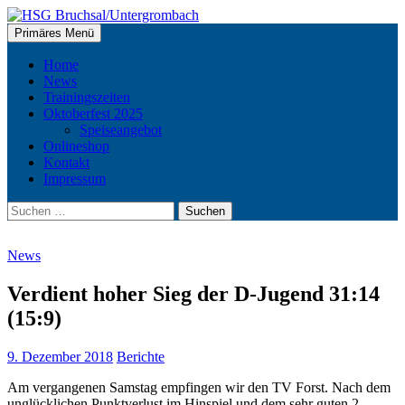
Zum
Inhalt
Suchen
Primäres Menü
springen
HSG Bruchsal/Untergrombach
Home
News
Trainingszeiten
Oktoberfest 2025
Speiseangebot
Onlineshop
Kontakt
Impressum
Suchen
nach:
News
Verdient hoher Sieg der D-Jugend 31:14
(15:9)
9. Dezember 2018
Berichte
Am vergangenen Samstag empfingen wir den TV Forst. Nach dem
unglücklichen Punktverlust im Hinspiel und dem sehr guten 2.