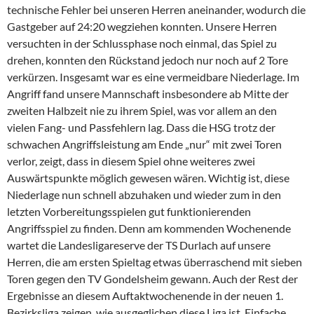
technische Fehler bei unseren Herren aneinander, wodurch die
Gastgeber auf 24:20 wegziehen konnten. Unsere Herren
versuchten in der Schlussphase noch einmal, das Spiel zu
drehen, konnten den Rückstand jedoch nur noch auf 2 Tore
verkürzen. Insgesamt war es eine vermeidbare Niederlage. Im
Angriff fand unsere Mannschaft insbesondere ab Mitte der
zweiten Halbzeit nie zu ihrem Spiel, was vor allem an den
vielen Fang- und Passfehlern lag. Dass die HSG trotz der
schwachen Angriffsleistung am Ende „nur“ mit zwei Toren
verlor, zeigt, dass in diesem Spiel ohne weiteres zwei
Auswärtspunkte möglich gewesen wären. Wichtig ist, diese
Niederlage nun schnell abzuhaken und wieder zum in den
letzten Vorbereitungsspielen gut funktionierenden
Angriffsspiel zu finden. Denn am kommenden Wochenende
wartet die Landesligareserve der TS Durlach auf unsere
Herren, die am ersten Spieltag etwas überraschend mit sieben
Toren gegen den TV Gondelsheim gewann. Auch der Rest der
Ergebnisse an diesem Auftaktwochenende in der neuen 1.
Bezirksliga zeigen, wie ausgeglichen diese Liga ist. Einfache