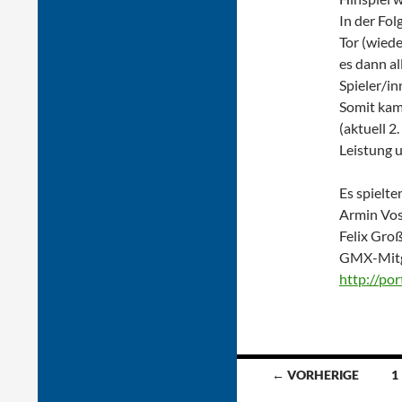
In der Fol
Tor (wiede
es dann al
Spieler/in
Somit kam
(aktuell 2
Leistung 
Es spielte
Armin Vos
Felix Groß
GMX-Mitgl
http://po
Beitragsnavigat
← VORHERIGE
1