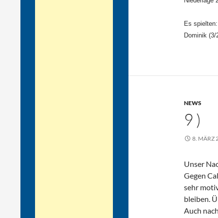
Niederlage 
Es spielten:
Dominik (3/
NEWS
9 )
8. MÄRZ 
Unser Nach
Gegen Cal
sehr motiv
bleiben. Ü
Auch nach