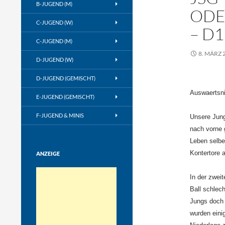
B-JUGEND (M)
ODE
C-JUGEND (W)
– D1
C-JUGEND (M)
8. MÄRZ 
D-JUGEND (W)
D-JUGEND (GEMISCHT)
Auswaertsni
E-JUGEND (GEMISCHT)
F-JUGEND & MINIS
Unsere Jung
nach vorne 
Leben selbe
Kontertore 
ANZEIGE
In der zweit
Ball schlech
Jungs doch 
wurden einig