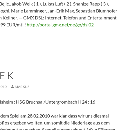
Bejic,Jakob Weik ( 1 ), Lukas Luft ( 2 ), Shanize Rapp ( 3 ),
oghi, Marie Lamminger, Jan-Erik Max, Sebastian Blumhofer
esn Kellner. — GMX DSL: Internet, Telefon und Entertainment
9,99 EUR/mtl.!
http://portal.gmx.net/de/go/dsl02
E K
2010
MARKUS
sheim : HSG Bruchsal/Untergrombach II 24 : 16
dem Spiel am 28.02.2010 war klar, dass wir uns diesmal
pflos ergeben wollten, um somit die Niederlage aus dem
ieder gut zu machen. Schnell gingen wir mit 1:0 in Führung.