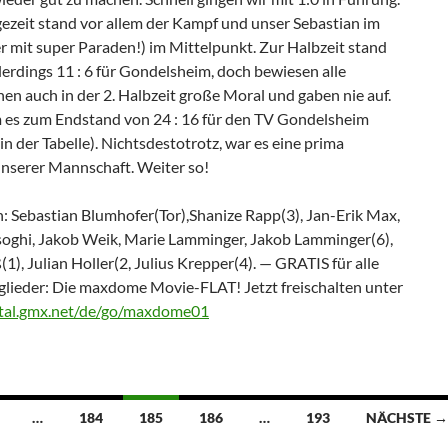
gezeit stand vor allem der Kampf und unser Sebastian im
r mit super Paraden!) im Mittelpunkt. Zur Halbzeit stand
lerdings 11 : 6 für Gondelsheim, doch bewiesen alle
nen auch in der 2. Halbzeit große Moral und gaben nie auf.
 es zum Endstand von 24 : 16 für den TV Gondelsheim
. in der Tabelle). Nichtsdestotrotz, war es eine prima
unserer Mannschaft. Weiter so!
n: Sebastian Blumhofer(Tor),Shanize Rapp(3), Jan-Erik Max,
oghi, Jakob Weik, Marie Lamminger, Jakob Lamminger(6),
(1), Julian Holler(2, Julius Krepper(4). — GRATIS für alle
ieder: Die maxdome Movie-FLAT! Jetzt freischalten unter
rtal.gmx.net/de/go/maxdome01
ion
…
184
185
186
…
193
NÄCHSTE →