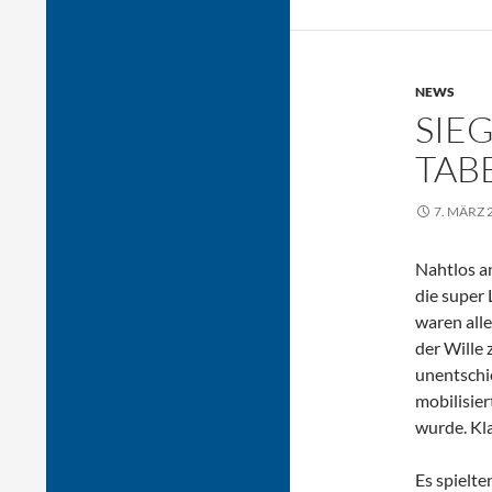
NEWS
SIE
TAB
7. MÄRZ 
Nahtlos a
die super
waren alle
der Wille 
unentschie
mobilisier
wurde. Kla
Es spielte