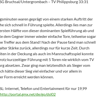
SG Bruchsal/Untergrombach – TV Philippsburg 33:31
gsminuten waren geprägt von einem starken Auftritt der
e sich schnell in Führung spielte. Allerdings lies man zur
 ersten Hälfte von dieser dominanten Spielführung ab und
te dem Gegner immer wieder einfache Tore, teilweise sogar
he Treffer aus dem Stand! Nach der Pause fand man schnell
alter Stärke zurück, allerdings nur für kurze Zeit. Durch
iten in der Deckung als auch im Mannschaftsspiel konnte
rotz kurzzeitiger Führung mit 5 Toren nie wirklich vom TV
rg absetzen. Zwar ging man letztendlich als Sieger vom
och hätte dieser Sieg viel einfacher und vor allem in
rer Form erreicht werden können.
: Internet, Telefon und Entertainment für nur 19,99
http://portal.gmx.net/de/go/dsl02