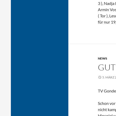
3 ), Nadja 
Armin Vos
( Tor ), L
für nur 1
NEWS
GUT
5. MÄRZ 
TV Gondel
Schon vor 
nicht kam
Hinspiel w