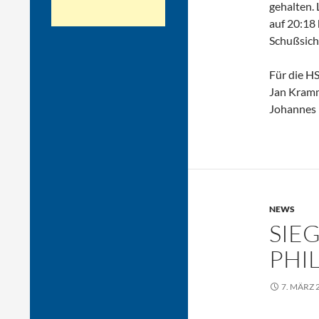
gehalten.
auf 20:18 
Schußsich
Für die HS
Jan Kramme
Johannes K
NEWS
SIE
PHI
7. MÄRZ 