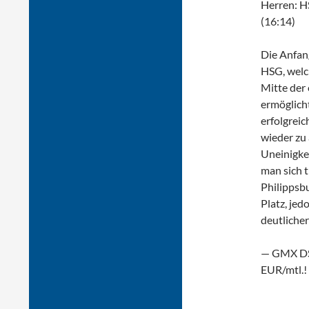
Herren: H
(16:14)
Die Anfan
HSG, welch
Mitte der
ermöglich
erfolgreic
wieder zu 
Uneinigke
man sich t
Philippsbu
Platz, jed
deutliche
— GMX DSL
EUR/mtl.!