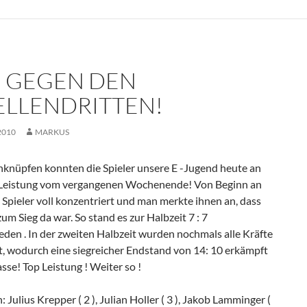
G GEGEN DEN
ELLENDRITTEN!
2010
MARKUS
nknüpfen konnten die Spieler unsere E -Jugend heute an
 Leistung vom vergangenen Wochenende! Von Beginn an
 Spieler voll konzentriert und man merkte ihnen an, dass
zum Sieg da war. So stand es zur Halbzeit 7 : 7
den . In der zweiten Halbzeit wurden nochmals alle Kräfte
t, wodurch eine siegreicher Endstand von 14: 10 erkämpft
sse! Top Leistung ! Weiter so !
n: Julius Krepper ( 2 ), Julian Holler ( 3 ), Jakob Lamminger (