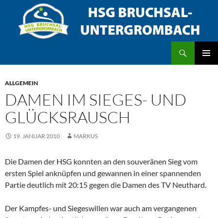
Zum
Inhalt
springen
Suchen
HSG Bruchsal/Untergrombach
PRIMÄR
MENÜ
ALLGEMEIN
DAMEN IM SIEGES- UND
GLÜCKSRAUSCH
19. JANUAR 2010
MARKUS
Die Damen der HSG konnten an den souveränen Sieg vom
ersten Spiel anknüpfen und gewannen in einer spannenden
Partie deutlich mit 20:15 gegen die Damen des TV Neuthard.
Der Kampfes- und Siegeswillen war auch am vergangenen